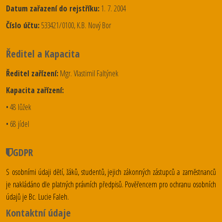
Datum zařazení do rejstříku:
1. 7. 2004
Číslo účtu:
533421/0100, K.B. Nový Bor
Ředitel a Kapacita
Ředitel zařízení:
Mgr. Vlastimil Faltýnek
Kapacita zařízení:
• 48 lůžek
• 68 jídel
GDPR
S osobními údaji dětí, žáků, studentů, jejich zákonných zástupců a zaměstnanců
je nakládáno dle platných právních předpisů. Pověřencem pro ochranu osobních
údajů je Bc. Lucie Faleh.
Kontaktní údaje