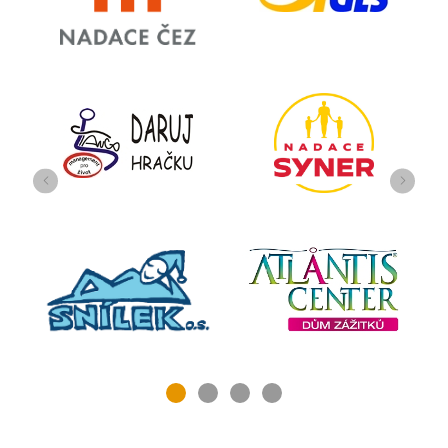
Předchozí
Další