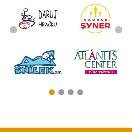
Předchozí
Další