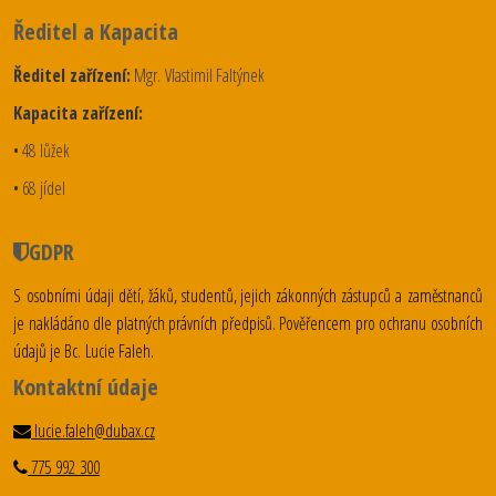
Ředitel a Kapacita
Ředitel zařízení:
Mgr. Vlastimil Faltýnek
Kapacita zařízení:
• 48 lůžek
• 68 jídel
GDPR
S osobními údaji dětí, žáků, studentů, jejich zákonných zástupců a zaměstnanců
je nakládáno dle platných právních předpisů. Pověřencem pro ochranu osobních
údajů je Bc. Lucie Faleh.
Kontaktní údaje
lucie.faleh@dubax.cz
775 992 300