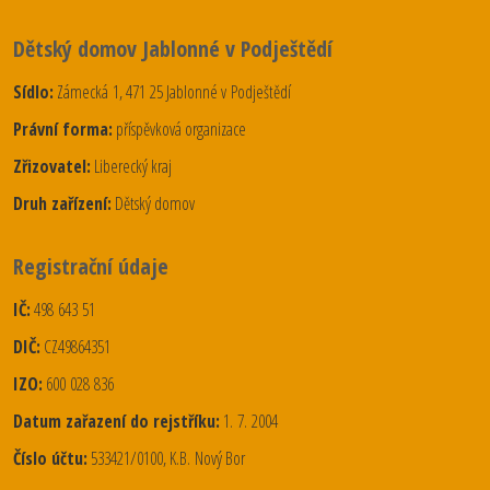
Dětský domov Jablonné v Podještědí
Sídlo:
Zámecká 1, 471 25 Jablonné v Podještědí
Právní forma:
příspěvková organizace
Zřizovatel:
Liberecký kraj
Druh zařízení:
Dětský domov
Registrační údaje
IČ:
498 643 51
DIČ:
CZ49864351
IZO:
600 028 836
Datum zařazení do rejstříku:
1. 7. 2004
Číslo účtu:
533421/0100, K.B. Nový Bor