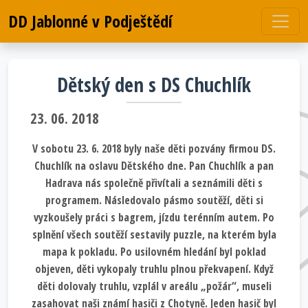
DD Jablonné v Podještědí
Dětský den s DS Chuchlík
23. 06. 2018
V sobotu 23. 6. 2018 byly naše děti pozvány firmou DS.
Chuchlík na oslavu Dětského dne. Pan Chuchlík a pan
Hadrava nás společně přivítali a seznámili děti s
programem. Následovalo pásmo soutěží, děti si
vyzkoušely práci s bagrem, jízdu terénním autem. Po
splnění všech soutěží sestavily puzzle, na kterém byla
mapa k pokladu. Po usilovném hledání byl poklad
objeven, děti vykopaly truhlu plnou překvapení. Když
děti dolovaly truhlu, vzplál v areálu „požár“, museli
zasahovat naši známí hasiči z Chotyně. Jeden hasič byl