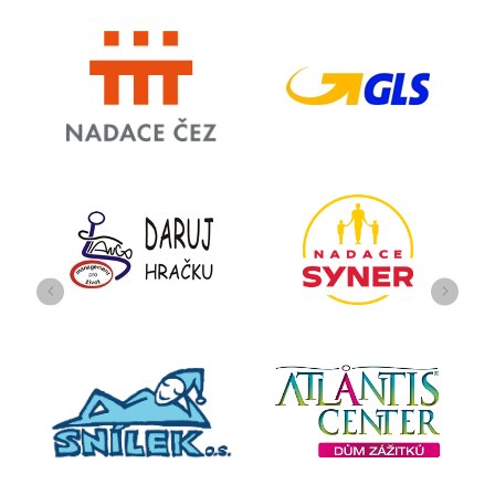
Předchozí
Další