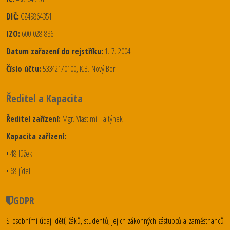
DIČ:
CZ49864351
IZO:
600 028 836
Datum zařazení do rejstříku:
1. 7. 2004
Číslo účtu:
533421/0100, K.B. Nový Bor
Ředitel a Kapacita
Ředitel zařízení:
Mgr. Vlastimil Faltýnek
Kapacita zařízení:
• 48 lůžek
• 68 jídel
GDPR
S osobními údaji dětí, žáků, studentů, jejich zákonných zástupců a zaměstnanců